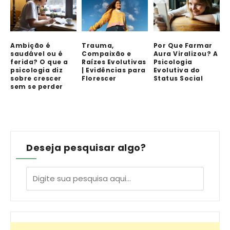
Ambição é
Trauma,
Por Que Farmar
saudável ou é
Compaixão e
Aura Viralizou? A
ferida? O que a
Raízes Evolutivas
Psicologia
psicologia diz
| Evidências para
Evolutiva do
sobre crescer
Florescer
Status Social
sem se perder
Deseja pesquisar algo?