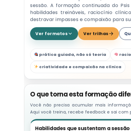
sessão. A formação continuada do Psis 
habilidades treináveis, raciocínio clíni
destravar impasses e compaixão para sus
Ver formatos
Ver trilhas
Qu
prática guiada, não só teoria
racio
criatividade e compaixão na clínica
O que torna esta formação dife
Você não precisa acumular mais informação
Aqui você treina, recebe feedback e sai com 
Habilidades que sustentam a sessão