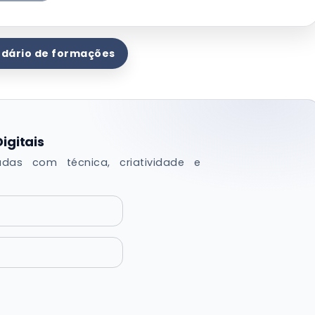
ndário de formações
Digitais
iadas com técnica, criatividade e