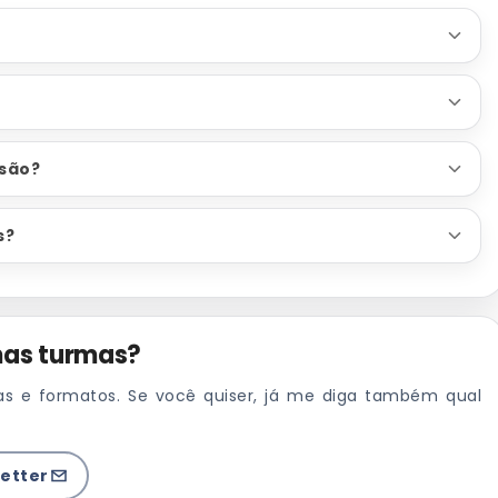
ssão?
s?
mas turmas?
s e formatos. Se você quiser, já me diga também qual
letter