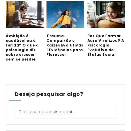
Ambição é
Trauma,
Por Que Farmar
saudável ou é
Compaixão e
Aura Viralizou? A
ferida? O que a
Raízes Evolutivas
Psicologia
psicologia diz
| Evidências para
Evolutiva do
sobre crescer
Florescer
Status Social
sem se perder
Deseja pesquisar algo?