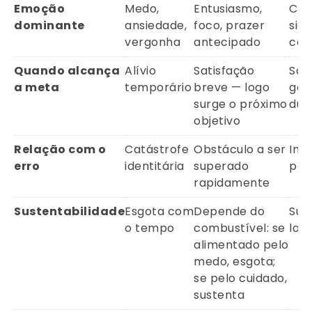
Emoção
Medo,
Entusiasmo,
Cui
dominante
ansiedade,
foco, prazer
sign
vergonha
antecipado
com
Quando alcança
Alívio
Satisfação
Sat
a meta
temporário
breve — logo
gen
surge o próximo
dur
objetivo
Relação com o
Catástrofe
Obstáculo a ser
Inf
erro
identitária
superado
par
rapidamente
Sustentabilidade
Esgota com
Depende do
Sus
o tempo
combustível: se
lon
alimentado pelo
medo, esgota;
se pelo cuidado,
sustenta