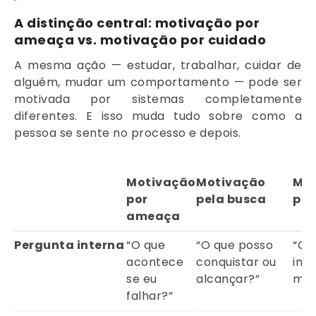
A distinção central: motivação por
ameaça vs. motivação por cuidado
A mesma ação — estudar, trabalhar, cuidar de
alguém, mudar um comportamento — pode ser
motivada por sistemas completamente
diferentes. E isso muda tudo sobre como a
pessoa se sente no processo e depois.
Motivação
Motivação
Mot
por
pela busca
por
ameaça
Pergunta interna
“O que
“O que posso
“O 
acontece
conquistar ou
imp
se eu
alcançar?”
mim
falhar?”