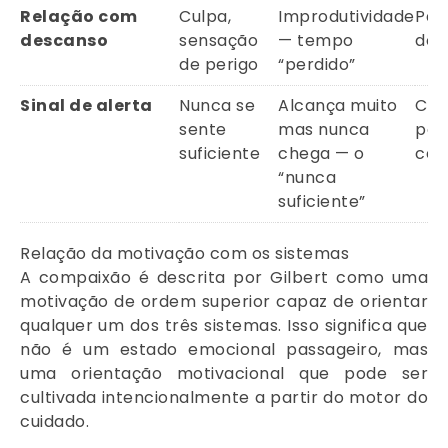
Relação com
Culpa,
Improdutividade
Par
descanso
sensação
— tempo
do 
de perigo
“perdido”
Sinal de alerta
Nunca se
Alcança muito
Con
sente
mas nunca
par
suficiente
chega — o
cel
“nunca
suficiente”
Relação da motivação com os sistemas
A compaixão é descrita por Gilbert como uma
motivação de ordem superior capaz de orientar
qualquer um dos três sistemas. Isso significa que
não é um estado emocional passageiro, mas
uma orientação motivacional que pode ser
cultivada intencionalmente a partir do motor do
cuidado.