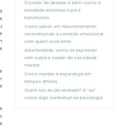
O poder de desejar o bem: como a
bondade amorosa cura e
a
transforma
s
u
Como salvar um relacionamento:
e
reconstruindo a conexão emocional
m
com quem você ama
e
Assertividade: como se expressar
sem culpa e cuidar da sua saúde
mental
e
Como manter a esperança em
r
tempos difícies
e
Quem sou eu de verdade? O “eu”
como algo contextual na psicologia
e
o
e