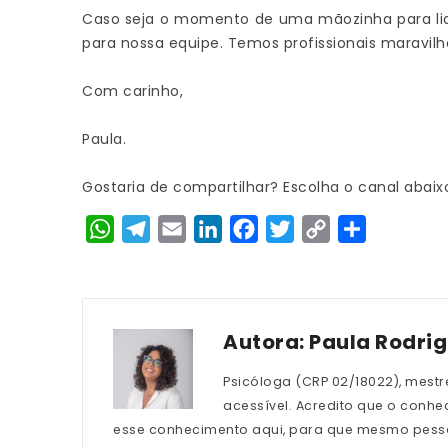
Caso seja o momento de uma mãozinha para li
para nossa equipe. Temos profissionais maravilh
Com carinho,
Paula.
Gostaria de compartilhar? Escolha o canal abaix
WhatsApp
Telegram
Email
LinkedIn
Facebook
Twitter
Copy
Share
Link
Autora:
Paula Rodri
Psicóloga (CRP 02/18022), mestr
acessível. Acredito que o conhec
esse conhecimento aqui, para que mesmo pess