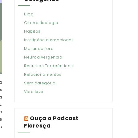
Blog
Ciberpsicologia
Hábitos
Inteligência emocional
Morando fora
Neurodivergência
Recursos Terapêuticos
Relacionamentos
a
Sem categoria
s
Vida leve
s
.
o
Ouça o Podcast
e
Floresça
u