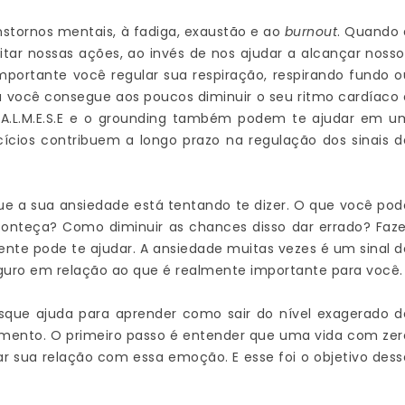
nstornos mentais, à fadiga, exaustão e ao
burnout
. Quando 
itar nossas ações, ao invés de nos ajudar a alcançar nosso
mportante você regular sua respiração, respirando fundo o
a você consegue aos poucos diminuir o seu ritmo cardíaco 
.A.L.M.E.S.E e o grounding também podem te ajudar em u
ícios contribuem a longo prazo na regulação dos sinais d
ue a sua ansiedade está tentando te dizer. O que você pod
aconteça? Como diminuir as chances disso dar errado? Faze
mente pode te ajudar. A ansiedade muitas vezes é um sinal d
eguro em relação ao que é realmente importante para você.
sque ajuda para aprender como sair do nível exagerado d
amento. O primeiro passo é entender que uma vida com zer
r sua relação com essa emoção. E esse foi o objetivo dess