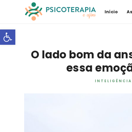
Início
A
Open toolbar
O lado bom da an
essa emoçã
INTELIGÊNCI