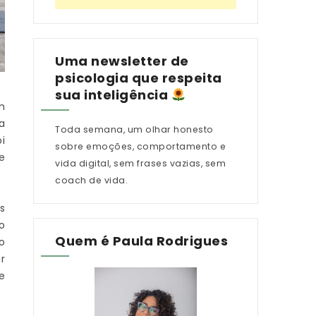
Uma newsletter de
psicologia que respeita
sua inteligência
m
a
Toda semana, um olhar honesto
i
sobre emoções, comportamento e
e
vida digital, sem frases vazias, sem
coach de vida.
s
o
Quem é Paula Rodrigues
o
r
e