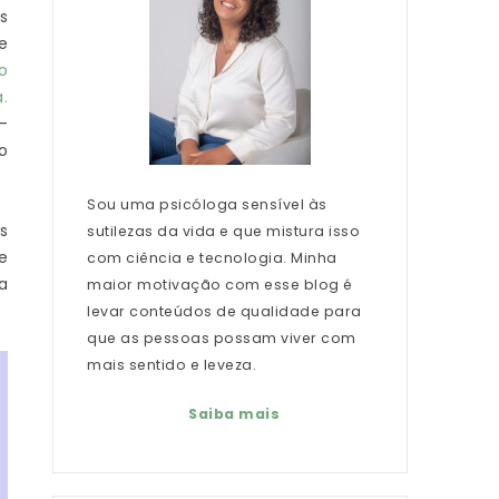
s
e
o
.
-
o
Sou uma psicóloga sensível às
s
sutilezas da vida e que mistura isso
e
com ciência e tecnologia. Minha
a
maior motivação com esse blog é
levar conteúdos de qualidade para
que as pessoas possam viver com
mais sentido e leveza.
Saiba mais