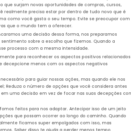
 que surjam novas oportunidades de compras, cursos,
ocê realmente precisa estar por dentro de tudo novo que é
forma como você gasta o seu tempo. Evite se preocupar com
ovas que o mundo tem a oferecer.
ncaramos uma decisão dessa forma, nos preparamos
o sentimento sobre a escolha que fizemos. Quando a
esse processo com a mesma intensidade.
emente para reconhecer os aspectos positivos relacionados
 se decepcione menos com os aspectos negativos
 necessário para guiar nossas ações, mas quando ele nos
vel; Reduza o número de opções que você considera antes
m em uma decisão em vez de focar nas suas decepções co
fomos feitos para nos adaptar. Antecipar isso de um jeito
cepções que possam ocorrer ao longo do caminho. Quando
ialmente ficamos super empolgados com isso, mas
rmos. Saber disso te ajuda a perder menos tempo