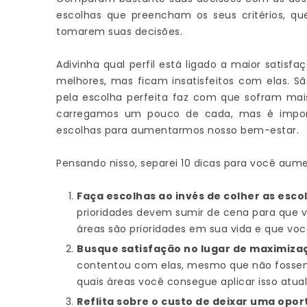
escolhas que preencham os seus critérios, q
tomarem suas decisões.
Adivinha qual perfil está ligado a maior satis
melhores, mas ficam insatisfeitos com elas. S
pela escolha perfeita faz com que sofram ma
carregamos um pouco de cada, mas é importan
escolhas para aumentarmos nosso bem-estar.
Pensando nisso, separei 10 dicas para você aum
Faça escolhas ao invés de colher as esco
prioridades devem sumir de cena para que v
áreas são prioridades em sua vida e que voc
Busque satisfação no lugar de maximiza
contentou com elas, mesmo que não fossem 
quais áreas você consegue aplicar isso atu
Reflita sobre o custo de deixar uma opo