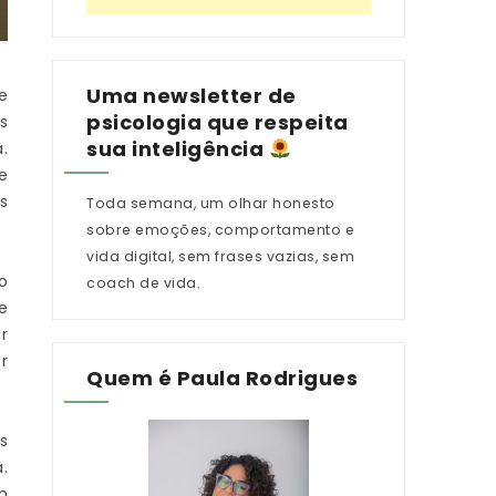
Uma newsletter de
e
psicologia que respeita
s
sua inteligência
.
e
s
Toda semana, um olhar honesto
sobre emoções, comportamento e
vida digital, sem frases vazias, sem
o
coach de vida.
e
r
r
Quem é Paula Rodrigues
s
.
m