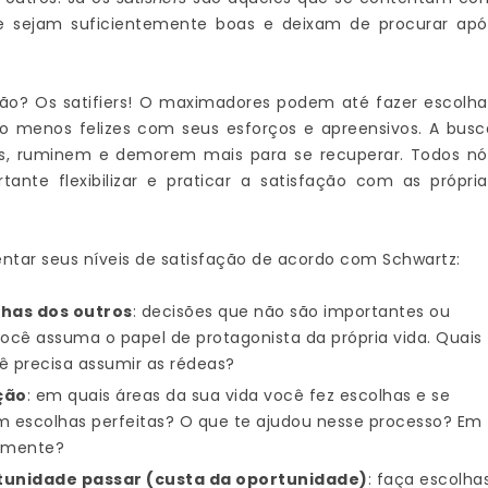
ue sejam suficientemente boas e deixam de procurar apó
fação? Os satifiers! O maximadores podem até fazer escolha
ão menos felizes com seus esforços e apreensivos. A busc
is, ruminem e demorem mais para se recuperar. Todos nó
te flexibilizar e praticar a satisfação com as própria
entar seus níveis de satisfação de acordo com Schwartz:
lhas dos outros
: decisões que não são importantes ou
ocê assuma o papel de protagonista da própria vida. Quais
ê precisa assumir as rédeas?
ção
: em quais áreas da sua vida você fez escolhas e se
escolhas perfeitas? O que te ajudou nesse processo? Em
almente?
rtunidade passar (custa da oportunidade)
: faça escolha