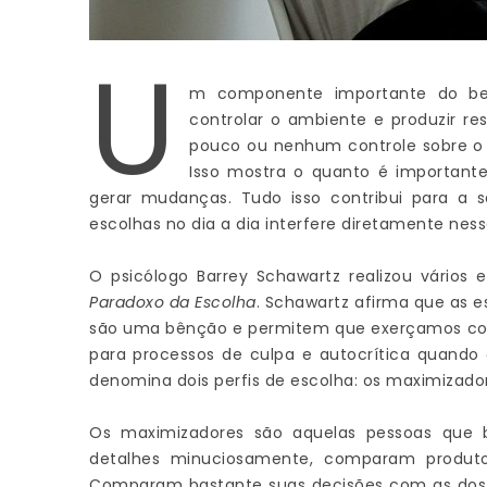
U
m componente importante do be
controlar o ambiente e produzir r
pouco ou nenhum controle sobre o 
Isso mostra o quanto é important
gerar mudanças. Tudo isso contribui para a 
escolhas no dia a dia interfere diretamente ness
O psicólogo Barrey Schawartz realizou vários
Paradoxo da Escolha
. Schawartz afirma que as
são uma bênção e permitem que exerçamos cont
para processos de culpa e autocrítica quando 
denomina dois perfis de escolha: os maximizadore
Os maximizadores são aquelas pessoas que 
detalhes minuciosamente, comparam produtos
Comparam bastante suas decisões com as dos 