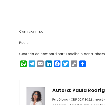
Com carinho,
Paula.
Gostaria de compartilhar? Escolha o canal abaix
WhatsApp
Telegram
Email
LinkedIn
Facebook
Twitter
Copy
Share
Link
Autora:
Paula Rodri
Psicóloga (CRP 02/18022), mestr