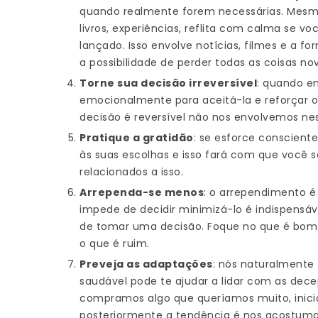
quando realmente forem necessárias. Mesmo
livros, experiências, reflita com calma se v
lançado. Isso envolve notícias, filmes e a 
a possibilidade de perder todas as coisas n
Torne sua decisão irreversível
: quando e
emocionalmente para aceitá-la e reforçar 
decisão é reversível não nos envolvemos n
Pratique a gratidão
: se esforce conscient
às suas escolhas e isso fará com que você
relacionados a isso.
Arrependa-se menos
: o arrependimento é
impede de decidir minimizá-lo é indispensá
de tomar uma decisão. Foque no que é bo
o que é ruim.
Preveja as adaptações
: nós naturalmente 
saudável pode te ajudar a lidar com as de
compramos algo que queríamos muito, inic
posteriormente a tendência é nos acostuma