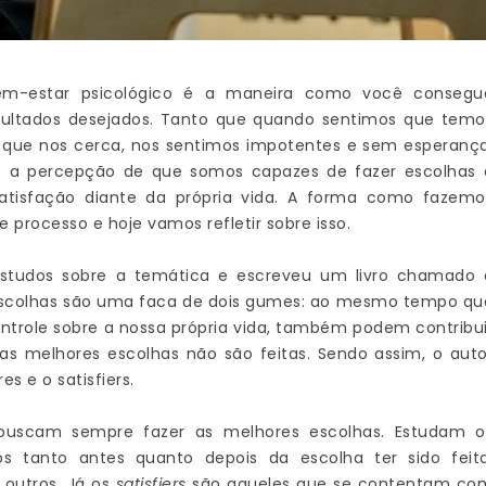
m-estar psicológico é a maneira como você consegu
esultados desejados. Tanto que quando sentimos que temo
que nos cerca, nos sentimos impotentes e sem esperança
e a percepção de que somos capazes de fazer escolhas 
satisfação diante da própria vida. A forma como fazemo
e processo e hoje vamos refletir sobre isso.
 estudos sobre a temática e escreveu um livro chamado 
 escolhas são uma faca de dois gumes: ao mesmo tempo qu
role sobre a nossa própria vida, também podem contribui
as melhores escolhas não são feitas. Sendo assim, o auto
s e o satisfiers.
buscam sempre fazer as melhores escolhas. Estudam o
 tanto antes quanto depois da escolha ter sido feita
outros. Já os
satisfiers
são aqueles que se contentam co