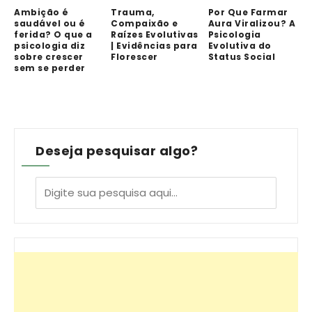
Ambição é
Trauma,
Por Que Farmar
saudável ou é
Compaixão e
Aura Viralizou? A
ferida? O que a
Raízes Evolutivas
Psicologia
psicologia diz
| Evidências para
Evolutiva do
sobre crescer
Florescer
Status Social
sem se perder
Deseja pesquisar algo?