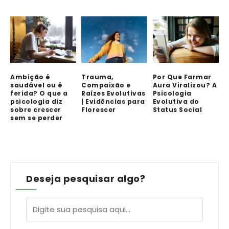
Ambição é
Trauma,
Por Que Farmar
saudável ou é
Compaixão e
Aura Viralizou? A
ferida? O que a
Raízes Evolutivas
Psicologia
psicologia diz
| Evidências para
Evolutiva do
sobre crescer
Florescer
Status Social
sem se perder
Deseja pesquisar algo?