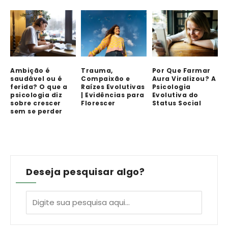
Ambição é
Trauma,
Por Que Farmar
saudável ou é
Compaixão e
Aura Viralizou? A
ferida? O que a
Raízes Evolutivas
Psicologia
psicologia diz
| Evidências para
Evolutiva do
sobre crescer
Florescer
Status Social
sem se perder
Deseja pesquisar algo?