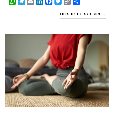
WhatsApp
Telegram
Email
LinkedIn
Facebook
Twitter
Copy
Share
Link
LEIA ESTE ARTIGO →