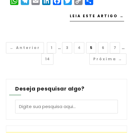
WhatsApp
Telegram
Email
LinkedIn
Facebook
Twitter
Copy
Share
Link
LEIA ESTE ARTIGO →
← Anterior
1
…
3
4
5
6
7
…
14
Próxima →
Deseja pesquisar algo?