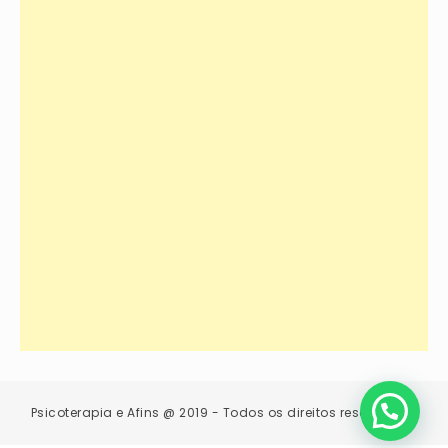
Psicoterapia e Afins @ 2019 - Todos os direitos reservados.
Clique aqui para falar direto comigo