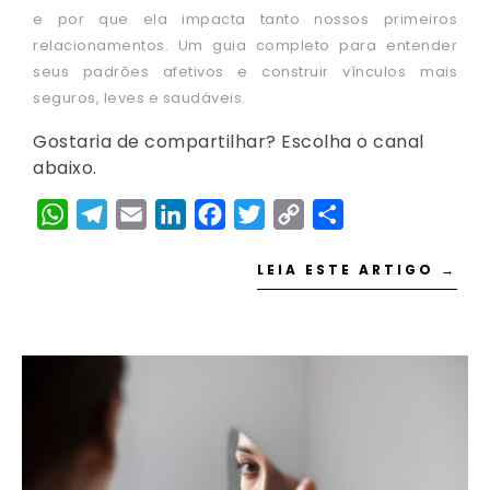
e por que ela impacta tanto nossos primeiros
relacionamentos. Um guia completo para entender
seus padrões afetivos e construir vínculos mais
seguros, leves e saudáveis.
Gostaria de compartilhar? Escolha o canal
abaixo.
WhatsApp
Telegram
Email
LinkedIn
Facebook
Twitter
Copy
Share
Link
LEIA ESTE ARTIGO →