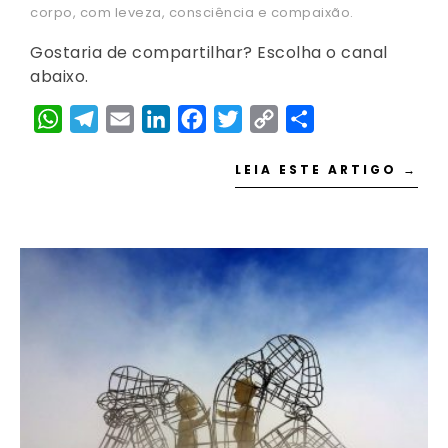
corpo, com leveza, consciência e compaixão.
Gostaria de compartilhar? Escolha o canal
abaixo.
WhatsApp
Telegram
Email
LinkedIn
Facebook
Twitter
Copy
Share
Link
LEIA ESTE ARTIGO →