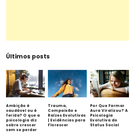
Últimos posts
Ambição é
Trauma,
Por Que Farmar
saudável ou é
Compaixão e
Aura Viralizou? A
ferida? O que a
Raízes Evolutivas
Psicologia
psicologia diz
| Evidências para
Evolutiva do
sobre crescer
Florescer
Status Social
sem se perder