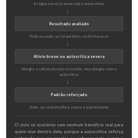
A régua nasce já amarrada à autoestima
→
Resultado avaliado
Tudo ou nada: ou foi perfeito, ou foi fracasso
→
Alívio breve ou autocrítica severa
Atingiu: a satisfação não se instala. Não atingiu: vem a
autocrítica
→
Padrão reforçado
Sobe, ou se intensifica, nunca é questionado
O ciclo se sustenta sem nenhum benefício real para
quem vive dentro dele, porque a autocrítica reforça