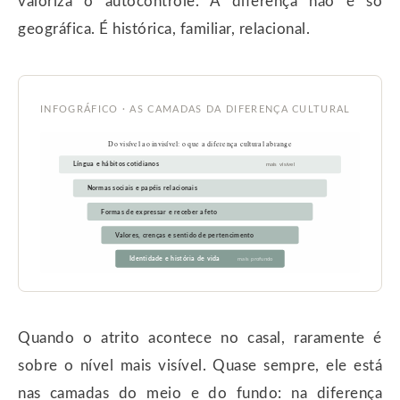
valoriza o autocontrole. A diferença não é só
geográfica. É histórica, familiar, relacional.
INFOGRÁFICO · AS CAMADAS DA DIFERENÇA CULTURAL
Do visível ao invisível: o que a diferença cultural abrange
Língua e hábitos cotidianos
mais visível
Normas sociais e papéis relacionais
Formas de expressar e receber afeto
Valores, crenças e sentido de pertencimento
Identidade e história de vida
mais profundo
Quando o atrito acontece no casal, raramente é
sobre o nível mais visível. Quase sempre, ele está
nas camadas do meio e do fundo: na diferença