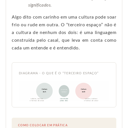
significados.
Algo dito com carinho em uma cultura pode soar
frio ou rude em outra. O “terceiro espaço” não é
a cultura de nenhum dos dois: é uma linguagem
construída pelo casal, que leva em conta como
cada um entende e é entendido.
DIAGRAMA · O QUE É O “TERCEIRO ESPAÇO”
Cultura
Cultura
terceiro
espaço
de A
de B
valores, normas
construído
valores, normas
e formas de amar
pelos dois
e formas de amar
COMO COLOCAR EM PRÁTICA