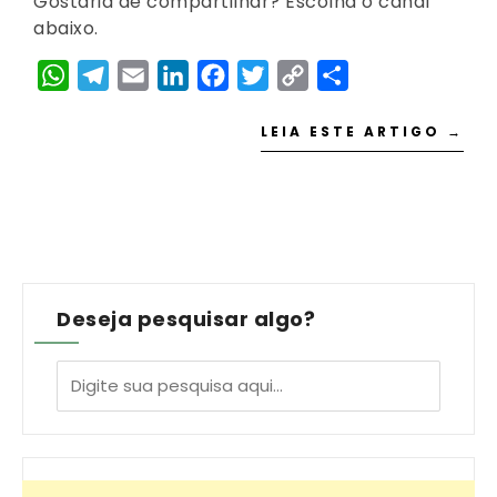
Gostaria de compartilhar? Escolha o canal
abaixo.
WhatsApp
Telegram
Email
LinkedIn
Facebook
Twitter
Copy
Share
Link
LEIA ESTE ARTIGO →
Deseja pesquisar algo?