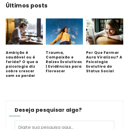
Últimos posts
Ambição é
Trauma,
Por Que Farmar
saudável ou é
Compaixão e
Aura Viralizou? A
ferida? O que a
Raízes Evolutivas
Psicologia
psicologia diz
| Evidências para
Evolutiva do
sobre crescer
Florescer
Status Social
sem se perder
Deseja pesquisar algo?