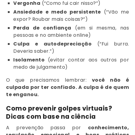
Vergonha
(“Como fui cair nisso?”)
Ansiedade e medo persistente
(“Vão me
expor? Roubar mais coisas?”)
Perda de confiança
(em si mesma, nas
pessoas e no ambiente online)
Culpa e autodepreciação
(“Fui burra.
Deveria saber.”)
Isolamento
(evitar contar aos outros por
medo de julgamento)
O que precisamos lembrar:
você não é
culpada por ter confiado. A culpa é de quem
te enganou.
Como prevenir golpes virtuais?
Dicas com base na ciência
A prevenção passa por
conhecimento,
regulação emocional e boas práticas