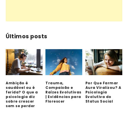
Últimos posts
Ambição é
Trauma,
Por Que Farmar
saudável ou é
Compaixão e
Aura Viralizou? A
ferida? O que a
Raízes Evolutivas
Psicologia
psicologia diz
| Evidências para
Evolutiva do
sobre crescer
Florescer
Status Social
sem se perder