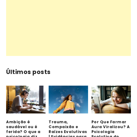
Últimos posts
Ambição é
Trauma,
Por Que Farmar
saudável ou é
Compaixão e
Aura Viralizou? A
ferida? O que a
Raízes Evolutivas
Psicologia
psicologia diz
| Evidências para
Evolutiva do