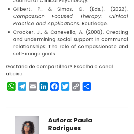
Journal of Clinical Psychology.
Gilbert, P., & Simos, G. (Eds.). (2022).
Compassion Focused Therapy: Clinical
Practice and Applications
. Routledge.
Crocker, J., & Canevello, A. (2008). Creating
and undermining social support in communal
relationships: The role of compassionate and
self-image goals.
Gostaria de compartilhar? Escolha o canal
abaixo.
WhatsApp
Telegram
Email
LinkedIn
Facebook
Twitter
Copy
Share
Link
Autora:
Paula
Rodrigues