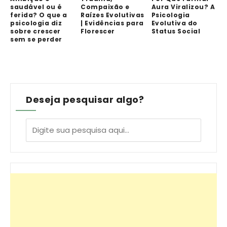
saudável ou é
Compaixão e
Aura Viralizou? A
ferida? O que a
Raízes Evolutivas
Psicologia
psicologia diz
| Evidências para
Evolutiva do
sobre crescer
Florescer
Status Social
sem se perder
Deseja pesquisar algo?