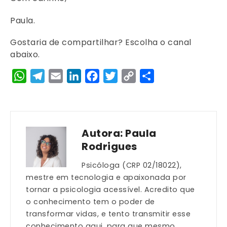
Paula.
Gostaria de compartilhar? Escolha o canal
abaixo.
WhatsApp
Telegram
Email
LinkedIn
Facebook
Twitter
Copy
Share
Link
Autora:
Paula
Rodrigues
Psicóloga (CRP 02/18022),
mestre em tecnologia e apaixonada por
tornar a psicologia acessível. Acredito que
o conhecimento tem o poder de
transformar vidas, e tento transmitir esse
conhecimento aqui, para que mesmo