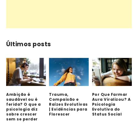
Últimos posts
Ambição é
Trauma,
Por Que Farmar
saudável ou é
Compaixão e
Aura Viralizou? A
ferida? O que a
Raízes Evolutivas
Psicologia
psicologia diz
| Evidências para
Evolutiva do
sobre crescer
Florescer
Status Social
sem se perder